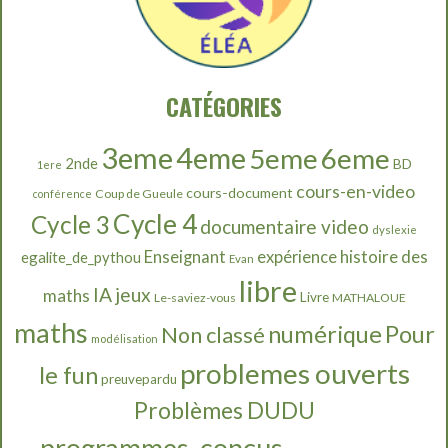
CATÉGORIES
3eme
4eme
6eme
5eme
2nde
BD
1ere
cours-en-video
cours-document
Coup de Gueule
conférence
Cycle 4
Cycle 3
documentaire video
dyslexie
histoire des
Enseignant
expérience
egalite_de_pythou
Evan
libre
IA
jeux
maths
Livre
Le-saviez-vous
MATHALOUE
maths
numérique
Pour
Non classé
modélisation
problemes ouverts
le fun
preuvepardu
Problèmes DUDU