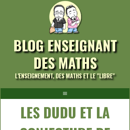
Aller
au
contenu
BLOG ENSEIGNANT
DES MATHS
L'ENSEIGNEMENT, DES MATHS ET LE "LIBRE"
LES DUDU ET LA